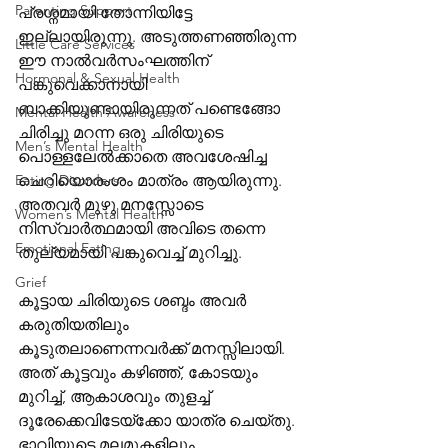
Parenting Support
പ്രശ്നമായി തോന്നിയിട്ടേ 
ഇല്ലായിരുന്നു. അടുത്തണഞ്ഞിരുന്ന 
Little Care Services
ഈ നാൽവർസംഘത്തിന് 
Hormonal & Sexual Health
പങ്കുവെക്കാനായി 
ബാക്കിയുണ്ടായിരുന്നത് പണ്ടെങ്ങോ 
Mental Health Awareness
ചിരിച്ചു മറന്ന ഒരു ചിരിയുടെ 
Men’s Mental Health
പൊള്ളലേൽക്കാതെ അവശേഷിച്ച 
Eating Disorders
ചെറിയൊരംശം മാത്രം ആയിരുന്നു. 
അതവർ മുഴു മനസ്സോടെ 
Women’s Mental Health
നിസ്വാർത്ഥമായി അവിടെ തന്നെ 
Emotional Eating
തുല്യമായി പങ്കുവെച്ച് മുറിച്ചു.
Grief
കൂട്ടായ ചിരിയുടെ ശബ്ദം അവർ 
കരുതിയതിലും 
കൂടുതലാണെന്നവർക്ക് മനസ്സിലായി. 
അത് കൂട്ടവും കഴിഞ്ഞ്, കോടയും 
മുറിച്ച്, ആകാശവും തുളച്ച് 
ദൂരേക്കെവിടേയ്ക്കോ യാത്ര ചെയ്തു. 
ഭാവിയുടെ മലമുകളിലും 