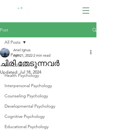
BOOK NOW
Post
All Posts
Anel Ignus
All Posts
Apr 21, 2022
2 min read
ചിരി തേടുന്നവർ
Sex Education
Updated:
Jul 18, 2024
Health Psychology
Interpersonal Psychology
Counseling Psychology
Developmental Psychology
Cognitive Psychology
Educational Psychology