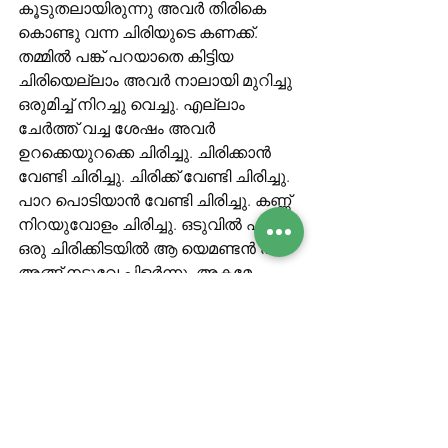
കൂടുതലായിരുന്നു അവർ തിരികെ 
കൊണ്ടു വന്ന ചിരിയുടെ കണക്ക്. 
തമ്മിൽ പങ്ക് പറയാതെ കിട്ടിയ 
ചിരിയെല്ലാം അവർ നാലായി മുറിച്ചു 
ഒരുമിച്ച് നിറച്ചു വെച്ചു. എല്ലാം 
ചേർത്ത് വച്ച ശേഷം അവർ 
ഉറക്കെയുറക്കെ ചിരിച്ചു. ചിരിക്കാൻ 
വേണ്ടി ചിരിച്ചു. ചിരിക്ക് വേണ്ടി ചിരിച്ചു. 
പാറ പൊടിയാൻ വേണ്ടി ചിരിച്ചു. കണ്ണ് 
നിറയുവോളം ചിരിച്ചു. ഒടുവിൽ ഏതോ 
ഒരു ചിരിക്കിടയിൽ ആ യെമണ്ടൻ പാറ 
അങ്ങ് നടുവേ പിളർന്നു, അകമേ 
തകർന്നു, പൊടിയായി കാറ്റിലും 
കരയിലും കോടയിലും കലർന്ന് 
കാണാതെപോയി. അപ്പോളാ 
കോടയാകെ വെളിച്ചം കൊണ്ട് തിളങ്ങി. 
കൊടഗാകെ അവരുടെ ചിരിയും 
വെളിച്ചവും കൊണ്ട് നിറഞ്ഞു. 
അപ്പോൾ അങ്ങ് ദൂരെ എവിടെയോ 