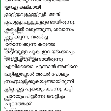
ഉറച്ചു കല്ലായി 
Burnout
മാറിയവരാണിവർ. അത് 
Somatic Symptom disorder
പോലെ പുകയുമുണ്ടായിരുന്നു. 
Psychosomatic Disorders
കരച്ചിൽ വരുത്തുന്ന, ശ്വാസം 
Mental Health
മുട്ടിക്കുന്ന, വരൾച്ച 
PTSD
തോന്നിക്കുന്ന കറുത്ത 
ADHD
കട്ടിയുള്ള പുക. ഇവയ്ക്കൊപ്പം 
Cognitive Distortions
വെളിച്ചവും ഉണ്ടായിരുന്നു 
എവിടെയോ. എന്നാൽ അതിനെ 
Depression
പറ്റി ഇപ്പോൾ അവർ പോലും 
Relationships
സംസാരിക്കുകയുണ്ടായിരുന്നി
Trauma Healing
ല്ല. കട്ട പുകയും കടന്നു, കട്ടി 
Mental Health
പാറയും പിളർന്നു വെളിച്ചം 
Brain
പുറത്തേക്ക് 
Nutrition