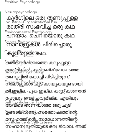
Positive Psychology
Neuropsychology
കൂർഗിലെ ഒരു തണുപ്പുള്ള 
Industrial-Organizational Psy.
രാത്രി സംഭവിച്ച ഒരു കഥ 
Environmental Psychology
പറയാം. ചെറിയൊരു കഥ. 
Sports Psychology
നാലാളുകൾ ചിരിച്ചൊരു 
Clinical Psychology
കുളിരുള്ള കഥ. 
Social Psychology
കരിക്കട്ട പോലത്തെ കറുപ്പുള്ള 
രാത്രിയിൽ, കരിങ്കല്ല് പോലത്തെ 
Biological Psychology
തണുപ്പിൽ കോച്ചി പിടിച്ചിരുന്ന് 
Forensic Psychology
നാലാളുകൾ ചൂട് കായുകയുണ്ടായി. 
തീ ഇല്ല, പുക ഇല്ല, കണ്ണ് കാണാൻ 
Alter Ego
പോലും വെളിച്ചവുമില്ല. എങ്കിലും 
Self Confidence Tips
അവിടെ അണയാത്ത ഒരു ചൂട് 
Personality Development
ഉണ്ടായിരുന്നു. സന്തോഷത്തിന്റെ, 
സ്നേഹത്തിന്റെ, സമാധാനത്തിന്റെ, 
Confidence & Self-Esteem
സഹാനുഭൂതിയുടെ ഒരു ജ്വാല. അത് 