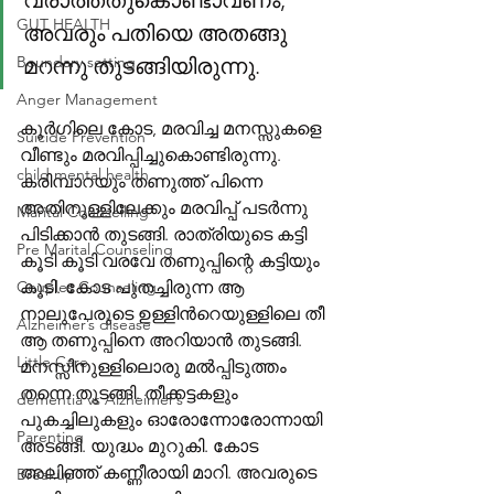
വരാത്തതുകൊണ്ടാവണം, 
GUT HEALTH
അവരും പതിയെ അതങ്ങു 
Boundary setting
മറന്നു തുടങ്ങിയിരുന്നു.
Anger Management
കൂർഗിലെ കോട, മരവിച്ച മനസ്സുകളെ 
Suicide Prevention
വീണ്ടും മരവിപ്പിച്ചുകൊണ്ടിരുന്നു. 
child mental health
കരിമ്പാറയും തണുത്ത് പിന്നെ 
അതിനുള്ളിലേക്കും മരവിപ്പ് പടർന്നു 
Marital Counselling
പിടിക്കാൻ തുടങ്ങി. രാത്രിയുടെ കട്ടി 
Pre Marital Counseling
കൂടി കൂടി വരവേ തണുപ്പിന്റെ കട്ടിയും 
Couples Counseling
കൂടി. കോട പുതച്ചിരുന്ന ആ 
നാലുപേരുടെ ഉള്ളിൻറെയുള്ളിലെ തീ 
Alzheimer’s disease
ആ തണുപ്പിനെ അറിയാൻ തുടങ്ങി. 
Little Care
മനസ്സിനുള്ളിലൊരു മൽപ്പിടുത്തം 
തന്നെ തുടങ്ങി. തീക്കട്ടകളും 
dementia vs Alzheimer’s
പുകച്ചിലുകളും ഓരോന്നോരോന്നായി 
Parenting
അടങ്ങി. യുദ്ധം മുറുകി. കോട 
അലിഞ്ഞ് കണ്ണീരായി മാറി. അവരുടെ 
Breakup