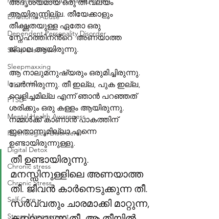
nxiety & Self-Doubt Management
അദൃശ്യമായ ഒരു തീ വലയം 
ആയിരുന്നില്ല. തീയേക്കാളും 
Emotional Abuse
തീക്ഷ്ണതയുള്ള ഏതോ ഒരു 
Dependent Personality Disorder
സ്നേഹത്തിന്ൻ്റെ  അണയാത്ത 
ജ്വാല ആയിരുന്നു.
Sleep Disorders
Sleepmaxxing
ആ നാലുമനുഷ്യരും ഒരുമിച്ചിരുന്നു. 
Insomnia
ചേർന്നിരുന്നു. തീ ഇല്ല, പുക ഇല്ല, 
വെളിച്ചമില്ല എന്ന് ഞാൻ പറഞ്ഞത് 
PTSD
ശരിക്കും ഒരു കള്ളം ആയിരുന്നു. 
Mental Health Awareness
നമ്മൾക്ക് കാണാൻ പാകത്തിന് 
ഇതൊന്നുമില്ലാ എന്നെ 
Psychological Disorders
ഉണ്ടായിരുന്നുള്ളു. 
Digital Detox
തീ ഉണ്ടായിരുന്നു. 
Chronic stress
മനസ്സിനുള്ളിലെ അണയാത്ത 
Chronic Stress
തീ. ജീവൻ കാർനെടുക്കുന്ന തീ. 
Self-Care
സർവ്വതും ചാരമാക്കി മാറ്റുന്ന, 
Stress Management
കനലാവുന്ന തീ, ആ തീയിൽ 