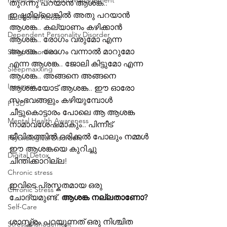
nxiety & Self-Doubt Management
തുറന്നു പറയാൻ ആശങ്ക.. 
ഇഷ്ടമില്ലെങ്കിൽ അതു പറയാൻ 
Emotional Abuse
ആശങ്ക.. കല്യാണം കഴിക്കാൻ 
Dependent Personality Disorder
ആശങ്ക.. രോഗം വരുമോ എന്ന 
ആശങ്ക.. രോഗം വന്നാൽ മാറുമോ 
Sleep Disorders
എന്ന ആശങ്ക.. ജോലി കിട്ടുമോ എന്ന 
Sleepmaxxing
ആശങ്ക.. അങ്ങനെ അങ്ങനെ 
Insomnia
ആശങ്കയോട് ആശങ്ക.. ഈ ഓരോ 
സംഭവങ്ങളും കഴിയുമ്പോൾ 
PTSD
ചീട്ടുകൊട്ടാരം പോലെ ആ ആശങ്ക 
Mental Health Awareness
നാമാവശേഷമാകും.. പിന്നീട് 
ജീവിതത്തിൽ ഒരിക്കൽ പോലും നമ്മൾ 
Psychological Disorders
ഈ ആശങ്കയെ കുറിച്ചു 
Digital Detox
ചിന്തിക്കാറില്ല!
Chronic stress
ഇവിടെ പ്രസ്കതമായ ഒരു 
Chronic Stress
ചോദ്യമുണ്ട്. 
ആശങ്ക നല്ലതാണോ?
Self-Care
ശാസ്ത്രം പറയുന്നത് ഒരു നിശ്ചിത 
Stress Management