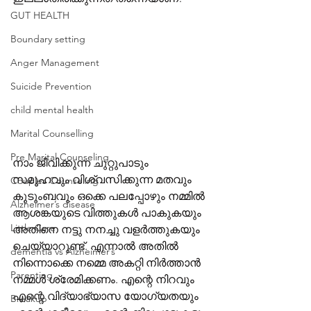
GUT HEALTH
Boundary setting
Anger Management
Suicide Prevention
child mental health
Marital Counselling
Pre Marital Counseling
നാം ജീവിക്കുന്ന ചുറ്റുപാടും 
സമൂഹവും വിശ്വസിക്കുന്ന മതവും 
Couples Counseling
കുടുംബവും ഒക്കെ പലപ്പോഴും നമ്മിൽ 
Alzheimer’s disease
ആശങ്കയുടെ വിത്തുകൾ പാകുകയും 
Little Care
അതിനെ നട്ടു നനച്ചു വളർത്തുകയും 
ചെയ്യാറുണ്ട്. എന്നാൽ അതിൽ 
dementia vs Alzheimer’s
നിന്നൊക്കെ നമ്മെ അകറ്റി നിർത്താൻ 
Parenting
നമ്മൾ ശ്രേമിക്കണം. എന്റെ നിറവും 
എന്റെ വിദ്യാഭ്യാസ യോഗ്യതയും 
Breakup