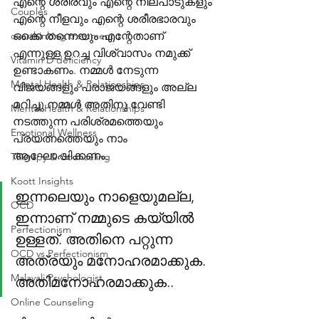
എന്റെ ശരീരവും എന്റെ നിലപാടുകളും 
Couples
എന്റെ നീളവും എന്റെ ശരീരഭാരവും 
overthinking treatment
ഒക്കെ തന്നെയും എന്റേതാണ് 
എന്നുള്ള ഉറച്ച വിശ്വാസം നമുക്ക് 
Vitamin D deficiency
ഉണ്ടാകണം. നമ്മൾ നേടുന്ന 
Mental Health & Relationships
വിജയങ്ങളും പരാജയങ്ങളും അല്ല 
മറിച്ചു നമ്മൾ അതിനു വേണ്ടി 
Mental Health & Relationships
നടത്തുന്ന പരിശ്രമത്തെയും 
Emotional Wellness
പ്രയത്നത്തെയും നാം 
ആഘോഷിക്കണം.
Therapy & Counseling
Koott Insights
ഇന്നലെയും നാളെയുമല്ല, 
OCD
ഇന്നാണ് നമ്മുടെ കയ്യിൽ 
Perfectionism
ഉള്ളത്. അതിനെ പറ്റുന്ന 
OCD vs Perfectionism
അത്രയും മനോഹരമാക്കുക. 
Malayali Psychologist
അതിമനോഹരമാക്കുക..
Online Counseling