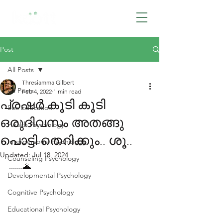
BOOK NOW
Post
All Posts
Thresiamma Gilbert
All Posts
Feb 4, 2022
1 min read
പ്രഷർ കൂടി കൂടി
Sex Education
ഒരുദിവസം അതങ്ങു
Health Psychology
പൊട്ടി തെറിക്കും.. ശൂ..
Interpersonal Psychology
Updated:
Jul 18, 2024
Counseling Psychology
.......🌋
Developmental Psychology
Cognitive Psychology
Educational Psychology