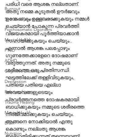
പരിധി വരെ ആശങ്ക നല്ലതാണ്. 
Burnout
അതു നമ്മെ കൂടുതൽ ഊർജവും 
ഉന്മേഷവും ഉള്ളവരാക്കുകയും നമ്മൾ 
Somatic Symptom disorder
ചെയ്യാൻ പോകുന്ന പ്രവർത്തി 
Psychosomatic Disorders
വിജയകരമായി പൂർത്തിയാക്കാൻ 
Mental Health
സഹായിക്കുകയും ചെയ്യും.. 
എന്നാൽ ആശങ്ക പലപ്പോഴും 
PTSD
ഗുണത്തേക്കാളേറെ ദോഷമാണ് 
ADHD
വരുത്തുന്നത്. അതു നമ്മുടെ 
ശരീരത്തെ ഒരു പ്രതിസന്ധി 
Cognitive Distortions
ഘട്ടത്തിലേക്ക് തള്ളിവിടുകയും, 
Depression
പതിയെ പതിയെ എല്ലാ 
Relationships
അവയവങ്ങളുടെയും 
പ്രവർത്തനത്തെ ദോഷകരമായി 
Trauma Healing
ബാധിക്കുകയും നമ്മുടെ ശരീരത്തെ 
Mental Health
നിര്ജീവമാക്കുകയും ചെയ്യും. 
അങ്ങനെ നോക്കിയാൽ എന്തു 
Brain
കൊണ്ടും നല്ലതു ആശങ്ക 
Nutrition
ഇല്ലാതിരിക്കുന്നത് തന്നെയാണ്!